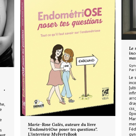
Le 
inc
mas
Gyn
Par
Le 
inc
[ul
inf
arr
dra
he,
css
e
0px
Mar
e
mem
Marie-Rose Galès, auteure du livre
Féd
“EndométriOse poser tes questions”.
es
gyn
L’interview MyFertyBook
ent