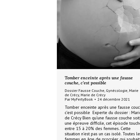
Tomber enceinte après une fausse
couche, c’est possible
Dossier Fausse Couche
,
Gynécologie
,
Marie
de Crécy
,
Marie de Crécy
Par
MyFertyBook
24 décembre 2021
Tomber enceinte après une fausse couc
c’est possible Experte du dossier : Mari
de Crécy Bien qu’une fausse couche soit
une épreuve difficile, cet épisode touch
entre 15 à 20% des femmes. Cette
situation n’est pas un cas isolé. Toutes l
femmes en âge de procréer qui souhait