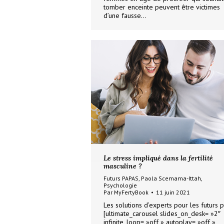
tomber enceinte peuvent être victimes
d’une fausse…
Le stress impliqué dans la fertilité
masculine ?
Futurs PAPAS
,
Paola Scemama-Ittah
,
Psychologie
Par
MyFertyBook
11 juin 2021
Les solutions d’experts pour les futurs 
[ultimate_carousel slides_on_desk= »2″
infinite_loop= »off » autoplay= »off »