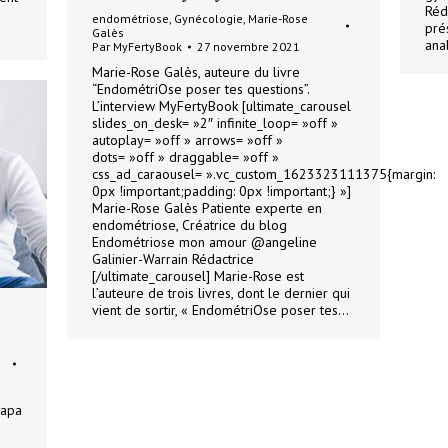
Réd
endométriose
,
Gynécologie
,
Marie-Rose
pré
Galès
anal
Par
MyFertyBook
27 novembre 2021
Marie-Rose Galès, auteure du livre
“EndométriOse poser tes questions”.
L’interview MyFertyBook [ultimate_carousel
slides_on_desk= »2″ infinite_loop= »off »
autoplay= »off » arrows= »off »
dots= »off » draggable= »off »
css_ad_caraousel= ».vc_custom_1623323111375{margin:
0px !important;padding: 0px !important;} »]
Marie-Rose Galès Patiente experte en
endométriose, Créatrice du blog
Endométriose mon amour @angeline
Galinier-Warrain Rédactrice
[/ultimate_carousel] Marie-Rose est
l’auteure de trois livres, dont le dernier qui
vient de sortir, « EndométriOse poser tes…
papa