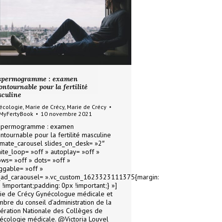
spermogramme : examen
ontournable pour la fertilité
culine
écologie
,
Marie de Crécy
,
Marie de Crécy
MyFertyBook
10 novembre 2021
spermogramme : examen
ontournable pour la fertilité masculine
timate_carousel slides_on_desk= »2″
inite_loop= »off » autoplay= »off »
ows= »off » dots= »off »
ggable= »off »
_ad_caraousel= ».vc_custom_1623323111375{margin:
 !important;padding: 0px !important;} »]
ie de Crécy Gynécologue médicale et
bre du conseil d’administration de la
ération Nationale des Collèges de
écologie médicale. @Victoria Louvel