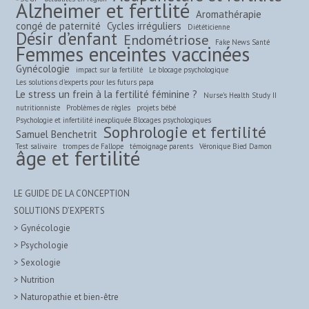
Alzheimer et fertlité
Aromathérapie
congé de paternité
Cycles irréguliers
Diététicienne
Désir d’enfant
Endométriose
Fake News Santé
Femmes enceintes vaccinées
Gynécologie
impact sur la fertilité
Le blocage psychologique
Les solutions d'experts pour les futurs papa
Le stress un frein à la fertilité féminine ?
Nurse’s Health Study II
nutritionniste
Problèmes de règles
projets bébé
Psychologie et infertilité inexpliquée Blocages psychologiques
Sophrologie et fertilité
Samuel Benchetrit
Test salivaire
trompes de Fallope
témoignage parents
Véronique Bied Damon
âge et fertilité
LE GUIDE DE LA CONCEPTION
SOLUTIONS D’EXPERTS
> Gynécologie
> Psychologie
> Sexologie
> Nutrition
> Naturopathie et bien-être