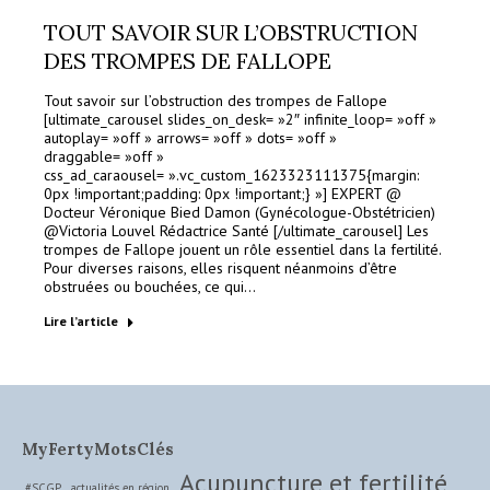
TOUT SAVOIR SUR L’OBSTRUCTION
DES TROMPES DE FALLOPE
Tout savoir sur l’obstruction des trompes de Fallope
[ultimate_carousel slides_on_desk= »2″ infinite_loop= »off »
autoplay= »off » arrows= »off » dots= »off »
draggable= »off »
css_ad_caraousel= ».vc_custom_1623323111375{margin:
0px !important;padding: 0px !important;} »] EXPERT @
Docteur Véronique Bied Damon (Gynécologue-Obstétricien)
@Victoria Louvel Rédactrice Santé [/ultimate_carousel] Les
trompes de Fallope jouent un rôle essentiel dans la fertilité.
Pour diverses raisons, elles risquent néanmoins d’être
obstruées ou bouchées, ce qui…
Lire l’article
MyFertyMotsClés
Acupuncture et fertilité
#SCGP
actualités en région