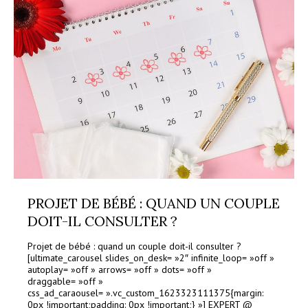
PROJET DE BÉBÉ : QUAND UN COUPLE
DOIT-IL CONSULTER ?
Projet de bébé : quand un couple doit-il consulter ?
[ultimate_carousel slides_on_desk= »2″ infinite_loop= »off »
autoplay= »off » arrows= »off » dots= »off »
draggable= »off »
css_ad_caraousel= ».vc_custom_1623323111375{margin:
0px !important;padding: 0px !important;} »] EXPERT @