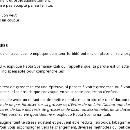
ement et professionnellement,
ire pas accepté par sa famille,
 l’on veut
s un couple
RESS
ec un traumatisme impliqué dans leur fertilité ont mis en place un suivi ps
s
», explique Paola Scemama-Ittah qui rappelle que la parole est un acte li
n indispensable pour comprendre les
ue test de grossesse est une épreuve, si penser à votre grossesse ou à vot
 point sur les nœuds que provoque en vous cette projection d’enfant.
uhaite avoir un enfant est de mettre en place un protocole de réduction d
ire de ne pas focaliser sur sa grossesse, d’éviter de ne faire l’amour que d
ères, de faire des tests de grossesse de façon obsessionnelle, de se doc
fier aussi sa vie quotidienne
», explique Paola Scemama-Ittah.
augmentent le stress existent et peuvent être réduits : surpoids, tabagism
 Pour vous accompagner vers le changement, diverses méthodes qui ont dém