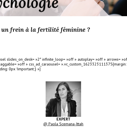
 un frein à la fertilité féminine ?
usel slides_on_desk= »2″ infinite_loop= »off » autoplay= »off » arrows= »of
draggable= »off » css_ad_caraousel= ».vc_custom_1623323111375{margin:
ing: 0px !important;} »]
EXPERT
@ Paola Scemana-Ittah