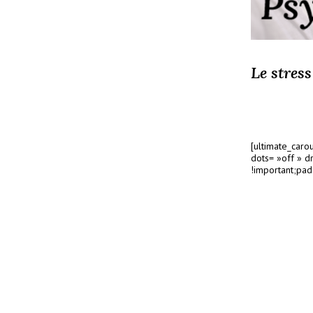
Le stress
[ultimate_caro
dots= »off » 
!important;padd