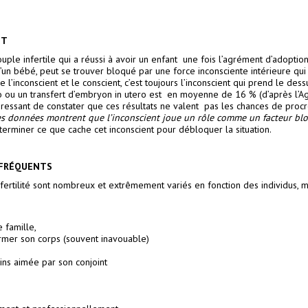
NT
ple infertile qui a réussi à avoir un enfant une fois l’agrément d’adoption
’un bébé, peut se trouver bloqué par une force inconsciente intérieure qu
re l’inconscient et le conscient, c’est toujours l’inconscient qui prend le des
tro ou un transfert d’embryon in utero est en moyenne de 16 % (d’après l’
intéressant de constater que ces résultats ne valent pas les chances de procr
s données montrent que l’inconscient joue un rôle comme un facteur bloq
terminer ce que cache cet inconscient pour débloquer la situation.
 FRÉQUENTS
fertilité sont nombreux et extrêmement variés en fonction des individus, m
e famille,
rmer son corps (souvent inavouable)
oins aimée par son conjoint