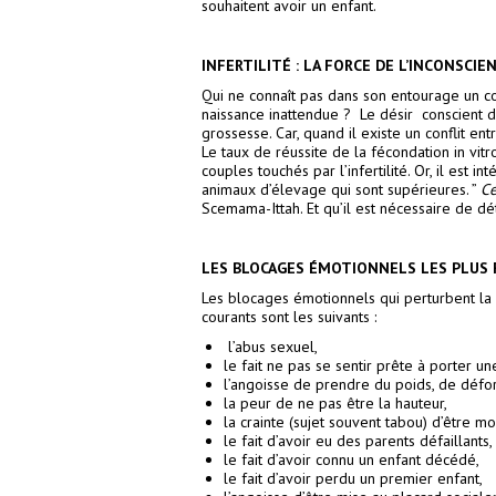
souhaitent avoir un enfant.
INFERTILITÉ : LA FORCE DE L’INCONSCIE
Qui ne connaît pas dans son entourage un cou
naissance inattendue ? Le désir conscient d
grossesse. Car, quand il existe un conflit ent
Le taux de réussite de la fécondation in vi
couples touchés par l’infertilité. Or, il est 
animaux d’élevage qui sont supérieures. ”
Ce
Scemama-Ittah. Et qu’il est nécessaire de dé
LES BLOCAGES ÉMOTIONNELS LES PLUS
Les blocages émotionnels qui perturbent la 
courants sont les suivants :
l’abus sexuel,
le fait ne pas se sentir prête à porter un
l’angoisse de prendre du poids, de défo
la peur de ne pas être la hauteur,
la crainte (sujet souvent tabou) d’être m
le fait d’avoir eu des parents défaillants,
le fait d’avoir connu un enfant décédé,
le fait d’avoir perdu un premier enfant,