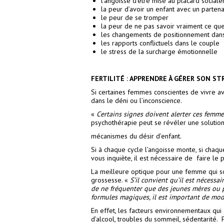
l’angoisse d’être mise au placard social
la peur d’avoir un enfant avec un partena
le peur de se tromper
la peur de ne pas savoir vraiment ce que
les changements de positionnement dan
les rapports conflictuels dans le couple
le stress de la surcharge émotionnelle
FERTILITÉ : APPRENDRE À GÉRER SON ST
Si certaines femmes conscientes de vivre av
dans le déni ou l’inconscience.
«
Certains signes doivent alerter ces femme
psychothérapie peut se révéler une solutio
mécanismes du désir d’enfant.
Si à chaque cycle l’angoisse monte, si chaq
vous inquiète, il est nécessaire de faire le
La meilleure optique pour une femme qui so
grossesse. «
S’il convient qu’il est nécessa
de ne fréquenter que des jeunes mères ou p
formules magiques, il est important de modi
En effet, les facteurs environnementaux qui 
d’alcool, troubles du sommeil, sédentarité.