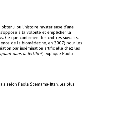
 obtenu, ou l’histoire mystérieuse d’une
i s’oppose à la volonté et empêcher la
sus. Ce que confirment les chiffres suivants.
Agence de la biomédecine, en 2007) pour les
éation par insémination artificielle chez les
uant dans la fertilité
”, explique Paola
ais selon Paola Scemama-Ittah, les plus