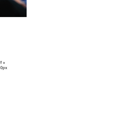
f »
 0px