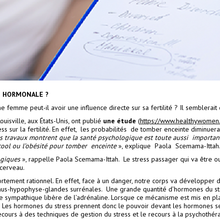
ON HORMONALE ?
 femme peut-il avoir une influence directe sur sa fertilité ? Il semblerait 
uisville, aux États-Unis, ont publié
une étude
(
https://www.healthywomen.o
ress sur la fertilité. En effet, les probabilités de tomber enceinte diminu
s travaux montrent que la santé psychologique est toute aussi importante
ool ou l’obésité pour tomber enceinte
», explique Paola Scemama-Ittah
ogiques
», rappelle Paola Scemama-Ittah. Le stress passager qui va être ou
 cerveau.
tement rationnel. En effet, face à un danger, notre corps va développer di
us-hypophyse-glandes surrénales. Une grande quantité d’hormones du stress
me sympathique libère de l’adrénaline. Lorsque ce mécanisme est mis en pl
. Les hormones du stress prennent donc le pouvoir devant les hormones s
ecours à des techniques de gestion du stress et le recours à la psychothér